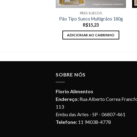
PÃES SUECOS
Pão Tipo Sueco Multigrãos 180g
R$
15,23
ADICIONAR AO CARRINHO
SOBRE NÓS
Florio Alimentos
Endereço:
Rua Alberto Correa Francfo
113
Embu das Artes - SP - 06807-461
Telefone:
11 94038-4778